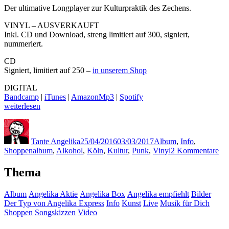
Der ultimative Longplayer zur Kulturpraktik des Zechens.
VINYL – AUSVERKAUFT
Inkl. CD und Download, streng limitiert auf 300, signiert,
nummeriert.
CD
Signiert, limitiert auf 250 –
in unserem Shop
DIGITAL
Bandcamp
|
iTunes
|
AmazonMp3
|
Spotify
„ALKOHOL
weiterlesen
–
Autor
Veröffentlicht
Kategorien
das
am
Album“
Tante Angelika
25/04/2016
03/03/2017
Album
,
Info
,
Schlagwörter
zu
Shoppen
album
,
Alkohol
,
Köln
,
Kultur
,
Punk
,
Vinyl
2 Kommentare
A
–
Thema
das
Al
Album
Angelika Aktie
Angelika Box
Angelika empfiehlt
Bilder
Der Typ von Angelika Express
Info
Kunst
Live
Musik für Dich
Shoppen
Songskizzen
Video