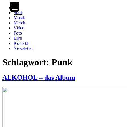
Zum
Inhalt
Start
springen
Musik
Merch
Video
Foto
Live
Kontakt
Newsletter
Schlagwort:
Punk
ALKOHOL – das Album