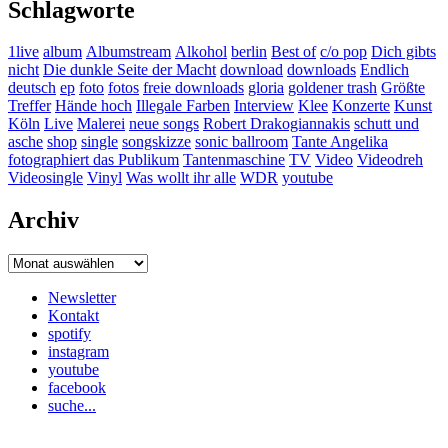
Schlagworte
1live
album
Albumstream
Alkohol
berlin
Best of
c/o pop
Dich gibts
nicht
Die dunkle Seite der Macht
download
downloads
Endlich
deutsch
ep
foto
fotos
freie downloads
gloria
goldener trash
Größte
Treffer
Hände hoch
Illegale Farben
Interview
Klee
Konzerte
Kunst
Köln
Live
Malerei
neue songs
Robert Drakogiannakis
schutt und
asche
shop
single
songskizze
sonic ballroom
Tante Angelika
fotographiert das Publikum
Tantenmaschine
TV
Video
Videodreh
Videosingle
Vinyl
Was wollt ihr alle
WDR
youtube
Archiv
Archiv
Newsletter
Kontakt
spotify
instagram
youtube
facebook
suche...