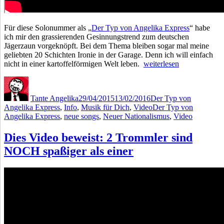
Für diese Solonummer als „
Der Typ von Angelika Express
“ habe
ich mir den grassierenden Gesinnungstrend zum deutschen
Jägerzaun vorgeknöpft. Bei dem Thema bleiben sogar mal meine
geliebten 20 Schichten Ironie in der Garage. Denn ich will einfach
„Stolz
nicht in einer kartoffelförmigen Welt leben.
weiterlesen
auf
Autor
Veröffentlicht
Kategorien
alle
am
Deutschen
Tante Angelika
29/04/2015
13/02/2016
Der Typ von
die
Schlagwörter
Angelika Express
,
Info
,
Musik für Dich
,
Video
Der Typ von
–
Angelika Express
,
neue songs
,
Neuer Nationalismus
,
Video
Neuer
Song
Dies Video beweist: 2 Trommler sind
und
Video
NOCH spaßiger als einer
kontra
neuer
Nationalismus“