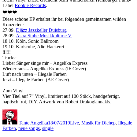
Label
Rookie Records
.
❤️
❤️
❤️
Diese schöne EP erhaltet ihr bei folgenden gemeinsamen wilden
Konzerten:
27.09.
Djäzz Jazzkeller Duisburg
28.09.
Astra Stube Musikkultur e.V.
18.10. Köln, Sonic Ballroom
19.10. Karlsruhe, Alte Hackerei
‼️
‼️
‼️
Tracks:
Lieber Sänger singe mir – Angelika Express
Wieder raus – Angelika Express (IF Cover)
Luft nach unten – Illegale Farben
Jetzt – Illegale Farben (AE Cover)
Zum Vinyl
Vier Titel auf 7” Vinyl, limitiert auf 100 Stück, handgefertigt,
haptisch, rot, DIY. Artwork von Robert Drakogiannakis.
Autor
Veröffentlicht
Kategorien
Schlagwörter
am
Tante Angelika
18/07/2019
Live
,
Musik für Dich
ep
,
Illegale
Farben
,
neue songs
,
single