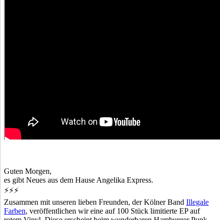
Guten Morgen,
es gibt Neues aus dem Hause Angelika Express.
⚡
⚡
⚡
Zusammen mit unseren lieben Freunden, der Kölner Band
Illegale
Farben
, veröffentlichen wir eine auf 100 Stück limitierte EP auf
rotem Vinyl, Diese erscheint beim wunderbaren Hamburger Punk-