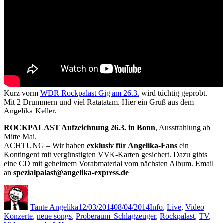
Kurz vorm
WDR Rockpalast Gig am 26.3.
wird tüchtig geprobt.
Mit 2 Drummern und viel Ratatatam. Hier ein Gruß aus dem
Angelika-Keller.
ROCKPALAST Aufzeichnung 26.3. in Bonn
, Ausstrahlung ab
Mitte Mai.
ACHTUNG – Wir haben
exklusiv für Angelika-Fans
ein
Kontingent mit vergünstigten VVK-Karten gesichert. Dazu gibts
eine CD mit geheimem Vorabmaterial vom nächsten Album. Email
an
spezialpalast@angelika-express.de
Autor
Veröffentlicht
Kategorien
Schla
am
Tante Angelika
12/03/2014
08/04/2014
Info
,
Live
,
Video
Konzerte
,
neue songs
,
Proberaum. Schlagzeuger
,
Rockpalast
,
TV
,