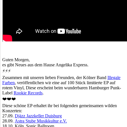
Guten Morgen,
es gibt Neues aus dem Hause Angelika Express.
⚡
⚡
⚡
Zusammen mit unseren lieben Freunden, der Kölner Band
Illegale
Farben
, veröffentlichen wir eine auf 100 Stück limitierte EP auf
rotem Vinyl, Diese erscheint beim wunderbaren Hamburger Punk-
Label
Rookie Records
.
❤️
❤️
❤️
Diese schöne EP erhaltet ihr bei folgenden gemeinsamen wilden
Konzerten:
27.09.
Djäzz Jazzkeller Duisburg
28.09.
Astra Stube Musikkultur e.V.
18.10. Köln, Sonic Ballroom