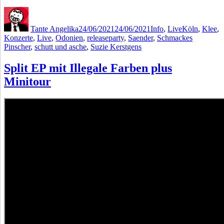
Autor
Veröffentlicht
Kategorien
Schlagwörter
am
Tante Angelika
24/06/2021
24/06/2021
Info
,
Live
Köln
,
Klee
,
Konzerte
,
Live
,
Odonien
,
releaseparty
,
Saender
,
Schmackes
Pinscher
,
schutt und asche
,
Suzie Kerstgens
Split EP mit Illegale Farben plus
Minitour