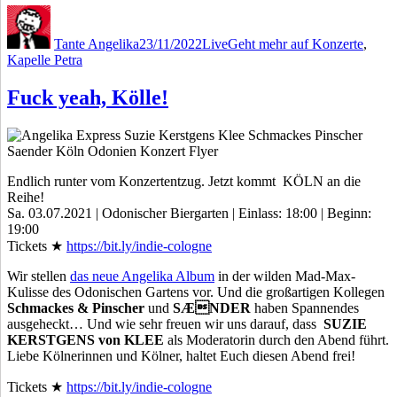
Autor
Veröffentlicht
Kategorien
Schlagwörter
am
Tante Angelika
23/11/2022
Live
Geht mehr auf Konzerte
,
Kapelle Petra
Fuck yeah, Kölle!
Endlich runter vom Konzertentzug. Jetzt kommt
KÖLN an die
Reihe!
Sa. 03.07.2021 | Odonischer Biergarten | Einlass: 18:00 | Beginn:
19:00
Tickets ★
https://bit.ly/indie-cologne
Wir stellen
das neue Angelika Album
in der wilden Mad-Max-
Kulisse des Odonischen Gartens vor. Und die großartigen Kollegen
Schmackes & Pinscher
und
SÆNDER
haben Spannendes
ausgeheckt… Und wie sehr freuen wir uns darauf, dass
SUZIE
KERSTGENS von KLEE
als Moderatorin durch den Abend führt.
Liebe Kölnerinnen und Kölner, haltet Euch diesen Abend frei!
Tickets ★
https://bit.ly/indie-cologne