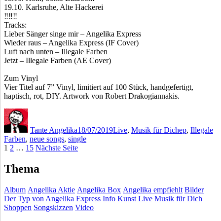
19.10. Karlsruhe, Alte Hackerei
‼️
‼️
‼️
Tracks:
Lieber Sänger singe mir – Angelika Express
Wieder raus – Angelika Express (IF Cover)
Luft nach unten – Illegale Farben
Jetzt – Illegale Farben (AE Cover)
Zum Vinyl
Vier Titel auf 7” Vinyl, limitiert auf 100 Stück, handgefertigt,
haptisch, rot, DIY. Artwork von Robert Drakogiannakis.
Autor
Veröffentlicht
Kategorien
Schlagwörter
am
Tante Angelika
18/07/2019
Live
,
Musik für Dich
ep
,
Illegale
Farben
,
neue songs
,
single
Seitennummerierung
Seite
Seite
Seite
1
2
…
15
Nächste Seite
der
Thema
Beiträge
Album
Angelika Aktie
Angelika Box
Angelika empfiehlt
Bilder
Der Typ von Angelika Express
Info
Kunst
Live
Musik für Dich
Shoppen
Songskizzen
Video