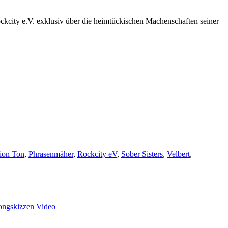
ckcity e.V. exklusiv über die heimtückischen Machenschaften seiner
ion Ton
,
Phrasenmäher
,
Rockcity eV
,
Sober Sisters
,
Velbert
,
ongskizzen
Video