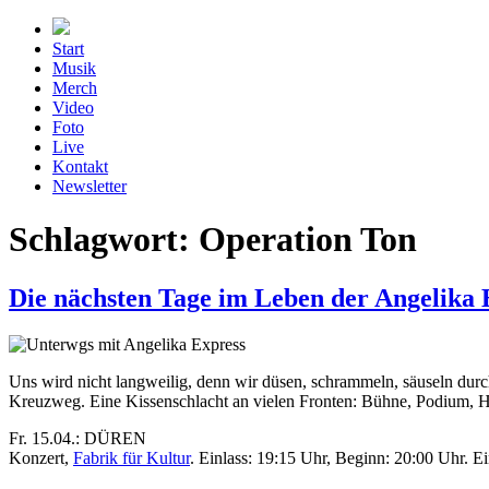
Zum
Inhalt
Start
springen
Musik
Merch
Video
Foto
Live
Kontakt
Newsletter
Schlagwort:
Operation Ton
Die nächsten Tage im Leben der Angelika 
Uns wird nicht langweilig, denn wir düsen, schrammeln, säuseln durc
Kreuzweg. Eine Kissenschlacht an vielen Fronten: Bühne, Podium, H
Fr. 15.04.: DÜREN
Konzert,
Fabrik für Kultur
. Einlass: 19:15 Uhr, Beginn: 20:00 Uhr. Ein