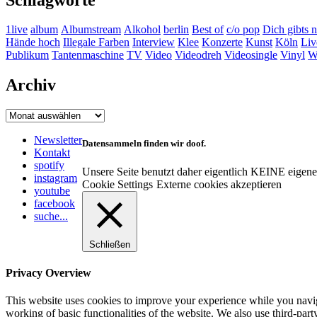
1live
album
Albumstream
Alkohol
berlin
Best of
c/o pop
Dich gibts n
Hände hoch
Illegale Farben
Interview
Klee
Konzerte
Kunst
Köln
Liv
Publikum
Tantenmaschine
TV
Video
Videodreh
Videosingle
Vinyl
Wa
Archiv
Archiv
Newsletter
Datensammeln finden wir doof.
Kontakt
spotify
Unsere Seite benutzt daher eigentlich KEINE eigen
instagram
Cookie Settings
Externe cookies akzeptieren
youtube
facebook
suche...
Schließen
Privacy Overview
This website uses cookies to improve your experience while you navigat
working of basic functionalities of the website. We also use third-pa