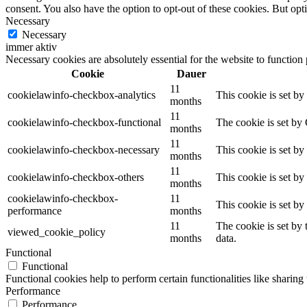
consent. You also have the option to opt-out of these cookies. But op
Necessary
Necessary
immer aktiv
Necessary cookies are absolutely essential for the website to function
Cookie
Dauer
11
cookielawinfo-checkbox-analytics
This cookie is set b
months
11
cookielawinfo-checkbox-functional
The cookie is set by
months
11
cookielawinfo-checkbox-necessary
This cookie is set b
months
11
cookielawinfo-checkbox-others
This cookie is set b
months
cookielawinfo-checkbox-
11
This cookie is set b
performance
months
11
The cookie is set by
viewed_cookie_policy
months
data.
Functional
Functional
Functional cookies help to perform certain functionalities like sharing 
Performance
Performance