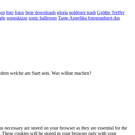
ep
foto
fotos
freie downloads
gloria
goldener trash
Größte Treffer
gle
songskizze
sonic ballroom
Tante Angelika fotographiert das
zdem welche am Start sein. Was willste machen?
s necessary are stored on your browser as they are essential for the
e. These cookies will be stored in your browser only with your