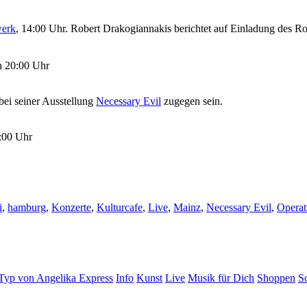
erk
, 14:00 Uhr. Robert Drakogiannakis berichtet auf Einladung des Ro
nn 20:00 Uhr
bei seiner Ausstellung
Necessary Evil
zugegen sein.
:00 Uhr
i
,
hamburg
,
Konzerte
,
Kulturcafe
,
Live
,
Mainz
,
Necessary Evil
,
Operat
Typ von Angelika Express
Info
Kunst
Live
Musik für Dich
Shoppen
S