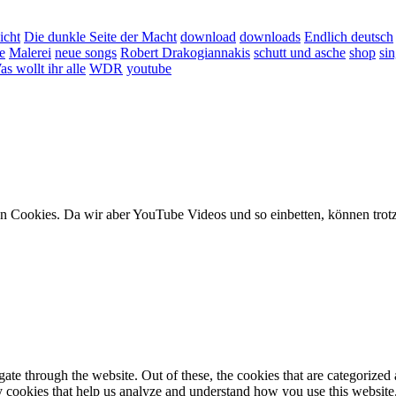
icht
Die dunkle Seite der Macht
download
downloads
Endlich deutsch
e
Malerei
neue songs
Robert Drakogiannakis
schutt und asche
shop
sin
s wollt ihr alle
WDR
youtube
en Cookies. Da wir aber YouTube Videos und so einbetten, können trot
e through the website. Out of these, the cookies that are categorized a
rty cookies that help us analyze and understand how you use this websit