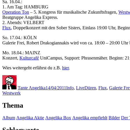
Sa. 16.04.:
1. Am Tag: HAMBURG
Operation Ton
– 5. Kongress für musikalische Zukunftsfragen,
Westw
Beatgruppe Angelika Express.
2. Abends: VELBERT
Flux
, Doppelkonzert mit den Sober Sisters, Einlass 19:00 Uhr, Begi
So. 17.04.: KÖLN
Galerie Frei, Robert Drakogiannakis wird von ca. 18:00 – 20:00 Uhr 
Mo. 18.04.: MAINZ
Konzert,
Kulturcafé
UniCampus, Support: Phrasenmäher. Beginn: 21
Wies weitergeht erfährst du z.B.
hier
.
Autor
Veröffentlicht
Kategorien
Schlagwörter
am
Tante Angelika
14/04/2011
Info
,
Live
Düren
,
Flux
,
Galerie Fre
Westwerk
Thema
Album
Angelika Aktie
Angelika Box
Angelika empfiehlt
Bilder
Der 
Schlagworte