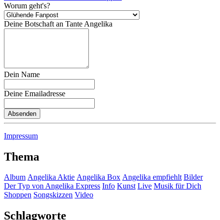
Lass
Worum geht's?
dieses
Feld
Deine Botschaft an Tante Angelika
leer
Dein Name
Deine Emailadresse
Absenden
Impressum
Thema
Album
Angelika Aktie
Angelika Box
Angelika empfiehlt
Bilder
Der Typ von Angelika Express
Info
Kunst
Live
Musik für Dich
Shoppen
Songskizzen
Video
Schlagworte