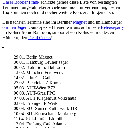
Unser Booker Frank
schickte gerade diese Liste von bestätigten
Terminen, ungefähr ebensoviele sind noch in Verhandlung. Jeden
Tag kommen noch und nöcher weitere Konzertanfragen dazu.
Die nächsten Termine sind im Berliner
Magnet
und im Hamburger
Grünen Jäger
. Ganz speziell freuen wir uns auf unsere
Releaseparty
im Kölner Sonic Ballroom, supportet von Kölns verrücktesten
Hühnern, den
Dead Cocks
!
29.01. Berlin Magnet
30.01. Hamburg Grüner Jäger
06.02. Köln Sonic Ballroom
13.02. München Feierwerk
14.02. Ulm Cat Cafe
27.02. Bielefeld JZ Kamp
05.03. AUT-Wien B72
06.03. AUT-Graz PPC
07.03. AUT-Klagenfurt Volkshaus
03.04. Erlangen E Werk
09.04. SUI-Sursee Kulturwerk 118
10.04. SUI-Rohrschach Mariaberg
11.04. SUI-Laufen Biomill
12.04. Freiburg Cafe Atlantik