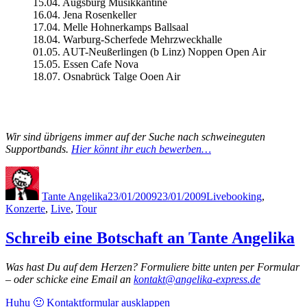
15.04. Augsburg Musikkantine
16.04. Jena Rosenkeller
17.04. Melle Hohnerkamps Ballsaal
18.04. Warburg-Scherfede Mehrzweckhalle
01.05. AUT-Neußerlingen (b Linz) Noppen Open Air
15.05. Essen Cafe Nova
18.07. Osnabrück Talge Ooen Air
Wir sind übrigens immer auf der Suche nach schweineguten
Supportbands.
Hier könnt ihr euch bewerben…
Autor
Veröffentlicht
Kategorien
Schlagwörter
am
Tante Angelika
23/01/2009
23/01/2009
Live
booking
,
Konzerte
,
Live
,
Tour
Schreib eine Botschaft an Tante Angelika
Was hast Du auf dem Herzen? Formuliere bitte unten per Formular
– oder schicke eine Email an
kontakt@angelika-express.de
Huhu 🙂 Kontaktformular ausklappen