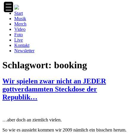
Zum
Inhalt
Start
springen
Musik
Merch
Video
Foto
Live
Kontakt
Newsletter
Schlagwort:
booking
Wir spielen zwar nicht an JEDER
gottverdammten Steckdose der
Republik…
…aber doch an ziemlich vielen.
So wie es aussieht kommen wir 2009 nämlich ein bisschen herum.