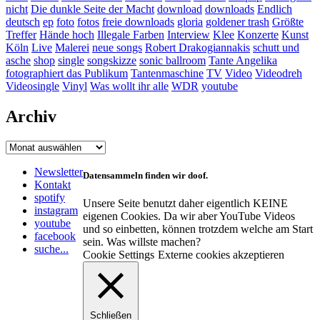
nicht
Die dunkle Seite der Macht
download
downloads
Endlich
deutsch
ep
foto
fotos
freie downloads
gloria
goldener trash
Größte
Treffer
Hände hoch
Illegale Farben
Interview
Klee
Konzerte
Kunst
Köln
Live
Malerei
neue songs
Robert Drakogiannakis
schutt und
asche
shop
single
songskizze
sonic ballroom
Tante Angelika
fotographiert das Publikum
Tantenmaschine
TV
Video
Videodreh
Videosingle
Vinyl
Was wollt ihr alle
WDR
youtube
Archiv
Archiv
Newsletter
Datensammeln finden wir doof.
Kontakt
spotify
Unsere Seite benutzt daher eigentlich KEINE
instagram
eigenen Cookies. Da wir aber YouTube Videos
youtube
und so einbetten, können trotzdem welche am Start
facebook
sein. Was willste machen?
suche...
Cookie Settings
Externe cookies akzeptieren
Schließen