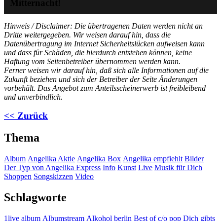
Mitternacht!
Hinweis / Disclaimer: Die übertragenen Daten werden nicht an
Dritte weitergegeben. Wir weisen darauf hin, dass die
Datenübertragung im Internet Sicherheitslücken aufweisen kann
und dass für Schäden, die hierdurch entstehen können, keine
Haftung vom Seitenbetreiber übernommen werden kann.
Ferner weisen wir darauf hin, daß sich alle Informationen auf die
Zukunft beziehen und sich der Betreiber der Seite Änderungen
vorbehält. Das Angebot zum Anteilsscheinerwerb ist freibleibend
und unverbindlich.
<< Zurück
Thema
Album
Angelika Aktie
Angelika Box
Angelika empfiehlt
Bilder
Der Typ von Angelika Express
Info
Kunst
Live
Musik für Dich
Shoppen
Songskizzen
Video
Schlagworte
1live
album
Albumstream
Alkohol
berlin
Best of
c/o pop
Dich gibts