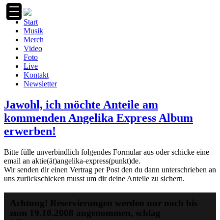
Zum
Inhalt
Start
springen
Musik
Merch
Video
Foto
Live
Kontakt
Newsletter
Jawohl, ich möchte Anteile am
kommenden Angelika Express Album
erwerben!
Bitte fülle unverbindlich folgendes Formular aus oder schicke eine
email an aktie(ät)angelika-express(punkt)de.
Wir senden dir einen Vertrag per Post den du dann unterschrieben an
uns zurückschicken musst um dir deine Anteile zu sichern.
Achtung! Reservierungen werden nur noch bis
zum 19.10.2008 angenommen, schlag