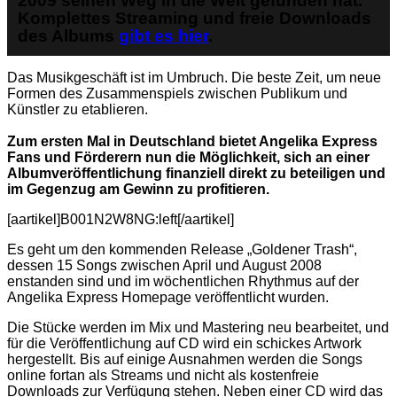
2009 seinen Weg in die Welt gefunden hat.
Komplettes Streaming und freie Downloads
des Albums
gibt es hier
.
Das Musikgeschäft ist im Umbruch. Die beste Zeit, um neue
Formen des Zusammenspiels zwischen Publikum und
Künstler zu etablieren.
Zum ersten Mal in Deutschland bietet Angelika Express
Fans und Förderern nun die Möglichkeit, sich an einer
Albumveröffentlichung finanziell direkt zu beteiligen und
im Gegenzug am Gewinn zu profitieren.
[aartikel]B001N2W8NG:left[/aartikel]
Es geht um den kommenden Release „Goldener Trash“,
dessen 15 Songs zwischen April und August 2008
enstanden sind und im wöchentlichen Rhythmus auf der
Angelika Express Homepage veröffentlicht wurden.
Die Stücke werden im Mix und Mastering neu bearbeitet, und
für die Veröffentlichung auf CD wird ein schickes Artwork
hergestellt. Bis auf einige Ausnahmen werden die Songs
online fortan als Streams und nicht als kostenfreie
Downloads zur Verfügung stehen. Neben einer CD wird das