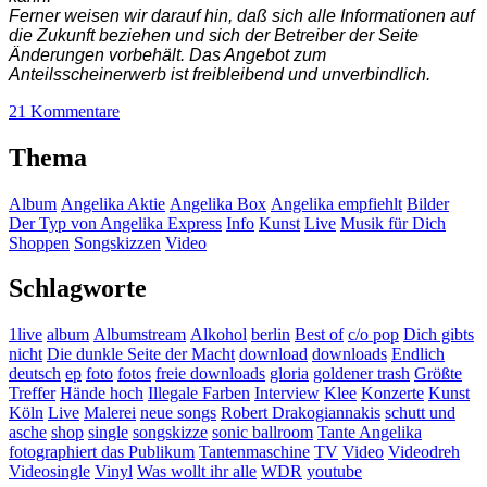
Ferner weisen wir darauf hin, daß sich alle Informationen auf
die Zukunft beziehen und sich der Betreiber der Seite
Änderungen vorbehält. Das Angebot zum
Anteilsscheinerwerb ist freibleibend und unverbindlich.
zu
21 Kommentare
Die
Angelika
Thema
Express
„Aktie“
Album
Angelika Aktie
Angelika Box
Angelika empfiehlt
Bilder
Der Typ von Angelika Express
Info
Kunst
Live
Musik für Dich
Shoppen
Songskizzen
Video
Schlagworte
1live
album
Albumstream
Alkohol
berlin
Best of
c/o pop
Dich gibts
nicht
Die dunkle Seite der Macht
download
downloads
Endlich
deutsch
ep
foto
fotos
freie downloads
gloria
goldener trash
Größte
Treffer
Hände hoch
Illegale Farben
Interview
Klee
Konzerte
Kunst
Köln
Live
Malerei
neue songs
Robert Drakogiannakis
schutt und
asche
shop
single
songskizze
sonic ballroom
Tante Angelika
fotographiert das Publikum
Tantenmaschine
TV
Video
Videodreh
Videosingle
Vinyl
Was wollt ihr alle
WDR
youtube