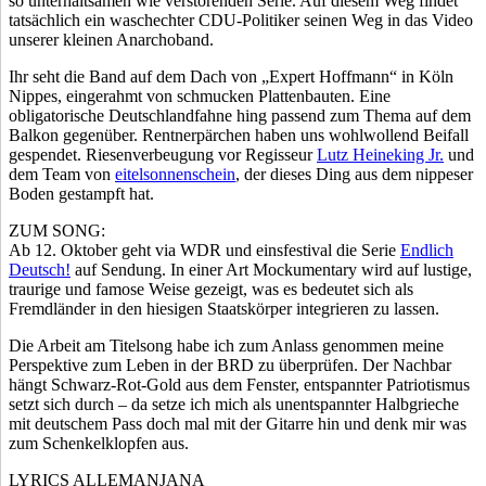
so unterhaltsamen wie verstörenden Serie. Auf diesem Weg findet
tatsächlich ein waschechter CDU-Politiker seinen Weg in das Video
unserer kleinen Anarchoband.
Ihr seht die Band auf dem Dach von „Expert Hoffmann“ in Köln
Nippes, eingerahmt von schmucken Plattenbauten. Eine
obligatorische Deutschlandfahne hing passend zum Thema auf dem
Balkon gegenüber. Rentnerpärchen haben uns wohlwollend Beifall
gespendet. Riesenverbeugung vor Regisseur
Lutz Heineking Jr.
und
dem Team von
eitelsonnenschein
, der dieses Ding aus dem nippeser
Boden gestampft hat.
ZUM SONG:
Ab 12. Oktober geht via WDR und einsfestival die Serie
Endlich
Deutsch!
auf Sendung. In einer Art Mockumentary wird auf lustige,
traurige und famose Weise gezeigt, was es bedeutet sich als
Fremdländer in den hiesigen Staatskörper integrieren zu lassen.
Die Arbeit am Titelsong habe ich zum Anlass genommen meine
Perspektive zum Leben in der BRD zu überprüfen. Der Nachbar
hängt Schwarz-Rot-Gold aus dem Fenster, entspannter Patriotismus
setzt sich durch – da setze ich mich als unentspannter Halbgrieche
mit deutschem Pass doch mal mit der Gitarre hin und denk mir was
zum Schenkelklopfen aus.
LYRICS ALLEMANJANA