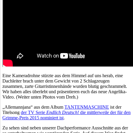
Eine Kameradrohne stürzte aus dem Himmel auf uns herab, eine
Dachleiter brach unter dem Gewicht von 2 Schlagzeugen
zusammen, zarte Gitarristinnenhände wurden blutig geschrammelt.
Wir haben alles überlebt und präsentieren euch das neue Angelika-
Video. (Weiter unten Photos vom Dreh.)
„Allemannjana“ aus dem Album
TANTENMASCHINE
ist der
Titelsong
der TV Serie
Endlich Deutsch!
die mittlerweile der für den
Grimme-Preis 2015 nominiert ist
.
Zu sehen sind neben unserer Dachperformance Ausschnitte aus der