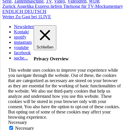
Serie
,
Tantenmaschine
,
TV
,
Video
,
Videodreh
,
WDR
Beitragsnavigation
Vorheriger
Zurück
Angelika Express liefern Titelsong für TV-Mockumentary
Beitrag:
ENDLICH DEUTSCH
Nächster
Weiter
Zu Gast bei 1LIVE
Beitrag:
Newsletter
Kontakt
spotify
instagram
youtube
Schließen
facebook
suche...
Privacy Overview
This website uses cookies to improve your experience while
you navigate through the website. Out of these, the cookies
that are categorized as necessary are stored on your browser
as they are essential for the working of basic functionalities of
the website. We also use third-party cookies that help us
analyze and understand how you use this website. These
cookies will be stored in your browser only with your
consent. You also have the option to opt-out of these cookies.
But opting out of some of these cookies may affect your
browsing experience.
Necessary
Necessary