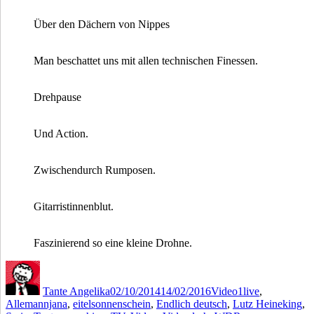
Über den Dächern von Nippes
Man beschattet uns mit allen technischen Finessen.
Drehpause
Und Action.
Zwischendurch Rumposen.
Gitarristinnenblut.
Faszinierend so eine kleine Drohne.
Autor
Veröffentlicht
Kategorien
Schlagwörter
am
Tante Angelika
02/10/2014
14/02/2016
Video
1live
,
Allemannjana
,
eitelsonnenschein
,
Endlich deutsch
,
Lutz Heineking
,