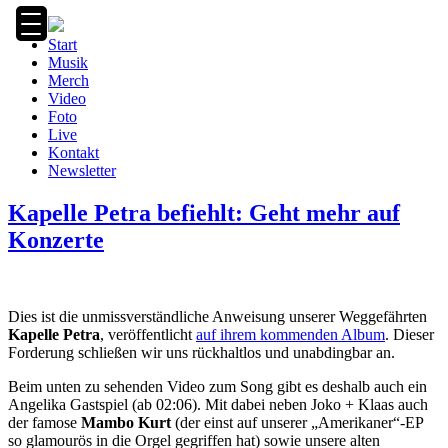
Zum
Inhalt
Start
springen
Musik
Merch
Video
Foto
Live
Kontakt
Newsletter
Kapelle Petra befiehlt: Geht mehr auf
Konzerte
Dies ist die unmissverständliche Anweisung unserer Weggefährten
Kapelle Petra
, veröffentlicht
auf ihrem kommenden Album
. Dieser
Forderung schließen wir uns rückhaltlos und unabdingbar an.
Beim unten zu sehenden Video zum Song gibt es deshalb auch ein
Angelika Gastspiel (ab 02:06). Mit dabei neben Joko + Klaas auch
der famose
Mambo Kurt
(der einst auf unserer „Amerikaner“-EP
so glamourös in die Orgel gegriffen hat) sowie unsere alten