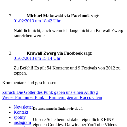
Michael Makowski via Facebook
sagt:
01/02/2013 um 18:42 Uhr
Natürlich nicht, auch wenn ich lange nicht an Krawall Zwerg
ranreichen werde.
Krawall Zwerg via Facebook
sagt:
01/02/2013 um 15:14 Uhr
Zu Befehl! Es gilt 54 Konzerte und 9 Festivals von 2012 zu
toppen.
Kommentare sind geschlossen.
Beitragsnavigation
Vorheriger
Zurück
Die Götter des Punk gaben uns einen Auftrag
Nächster
Beitrag:
Weiter
Für immer Punk – Erinnerungen an Rocco Clein
Beitrag:
Newsletter
Datensammeln finden wir doof.
Kontakt
spotify
Unsere Seite benutzt daher eigentlich KEINE
instagram
eigenen Cookies. Da wir aber YouTube Videos