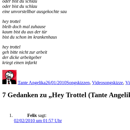
oder bist du schlau
oder bist du schlau
eine unvorstellbar ausgekochte sau
hey trottel
bleib doch mal zuhause
kaum bist du aus der tür
bist du schon im krankenhaus
hey trottel
geh bitte nicht zur arbeit
der dicke arbeitgeber
kriegt einen infarkt
Autor
Veröffentlicht
Kategorien
Schlagwörter
am
Tante Angelika
26/01/2010
Songskizzen
,
Video
songskizze
,
Vi
7 Gedanken zu „Hey Trottel (Tante Angelik
Felix
sagt:
02/02/2010 um 01:57 Uhr