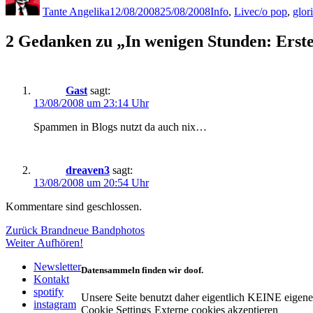
Tante Angelika
12/08/2008
25/08/2008
Info
,
Live
c/o pop
,
glor
2 Gedanken zu „In wenigen Stunden: Erster 
Gast
sagt:
13/08/2008 um 23:14 Uhr
Spammen in Blogs nutzt da auch nix…
dreaven3
sagt:
13/08/2008 um 20:54 Uhr
Kommentare sind geschlossen.
Beitragsnavigation
Vorheriger
Zurück
Brandneue Bandphotos
Nächster
Beitrag:
Weiter
Aufhören!
Beitrag:
Newsletter
Datensammeln finden wir doof.
Kontakt
spotify
Unsere Seite benutzt daher eigentlich KEINE eigen
instagram
Cookie Settings
Externe cookies akzeptieren