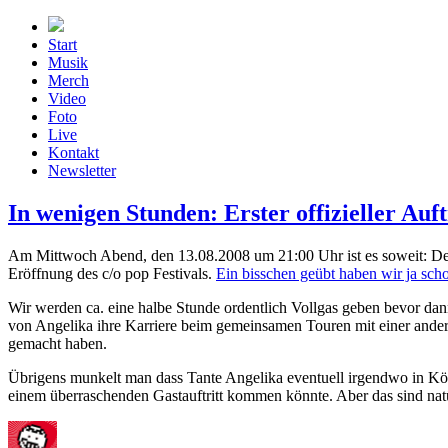
Zum
Inhalt
Start
springen
Musik
Merch
Video
Foto
Live
Kontakt
Newsletter
In wenigen Stunden: Erster offizieller Auft
Am Mittwoch Abend, den 13.08.2008 um 21:00 Uhr ist es soweit: Der e
Eröffnung des c/o pop Festivals.
Ein bisschen geübt haben wir ja sc
Wir werden ca. eine halbe Stunde ordentlich Vollgas geben bevor dan
von Angelika ihre Karriere beim gemeinsamen Touren mit einer and
gemacht haben.
Übrigens munkelt man dass Tante Angelika eventuell irgendwo in Kö
einem überraschenden Gastauftritt kommen könnte. Aber das sind nat
Autor
Veröffentlicht
Kategorien
Schlagwörter
am