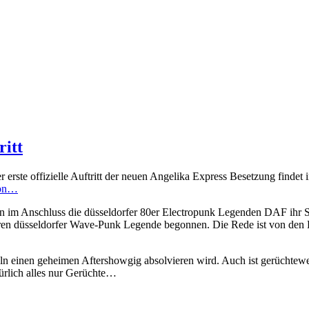
ritt
rste offizielle Auftritt der neuen Angelika Express Besetzung findet 
hon…
n im Anschluss die düsseldorfer 80er Electropunk Legenden DAF ihr Se
eren düsseldorfer Wave-Punk Legende begonnen. Die Rede ist von den 
ln einen geheimen Aftershowgig absolvieren wird. Auch ist gerüchtew
ürlich alles nur Gerüchte…