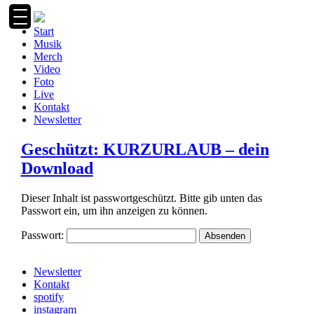
Zum
Inhalt
Start
springen
Musik
Merch
Video
Foto
Live
Kontakt
Newsletter
Geschützt: KURZURLAUB – dein
Download
Dieser Inhalt ist passwortgeschützt. Bitte gib unten das
Passwort ein, um ihn anzeigen zu können.
Passwort:
Newsletter
Kontakt
spotify
instagram