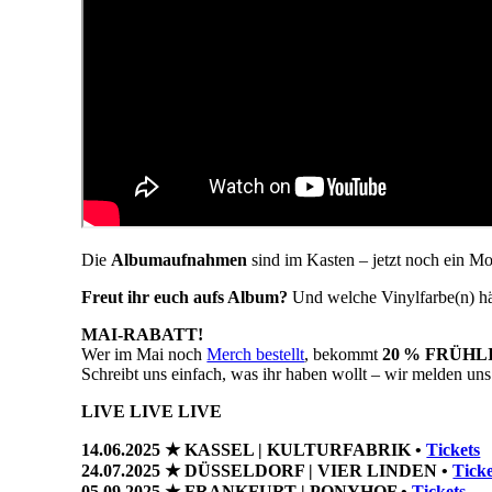
Die
Albumaufnahmen
sind im Kasten – jetzt noch ein 
Freut ihr euch aufs Album?
Und welche Vinylfarbe(n) hät
MAI-RABATT!
Wer im Mai noch
Merch bestellt
, bekommt
20 % FRÜH
Schreibt uns einfach, was ihr haben wollt – wir melden uns
LIVE LIVE LIVE
14.06.2025 ★ KASSEL | KULTURFABRIK •
Tickets
24.07.2025 ★ DÜSSELDORF | VIER LINDEN •
Ticke
05.09.2025 ★ FRANKFURT | PONYHOF •
Tickets