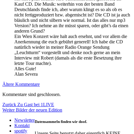
Kauf CD. Die Musik: weiterhin von der besten Band
Deutschlands finde ich, aber warum klingt es so als ob es
nicht fertigproduziert bzw. abgemischt ist? Die CD ist ja auch
bläulich und nicht silbern wie normal. Ist das alles nur mp3
Version? Ich nehme an ihr müsst sparen, oder gibt’s da einen
anderen Grund?
Ein Wien Konzert wäre halt auch ersehnt, und vor allem die
Anerkennung die euch gebührt generell! Ich habe die CD
natürlich wieder in meiner Radio Orange Sendung
„Leuchtturm“ vorgestellt und denke noch gerne an mein
Interview mit Robert (damals als die erste Besetzung ihre
letzte Tour machte).
Alles Gute!
Alan Severa
Kommentarnavigation
Ältere Kommentare
Kommentare sind geschlossen.
Beitragsnavigation
Vorheriger
Zurück
Zu Gast bei 1LIVE
Nächster
Beitrag:
Weiter
Bilder der neuen Edition
Beitrag:
Newsletter
Datensammeln finden wir doof.
Kontakt
spotify
Unsere Seite benutzt daher eigentlich KEINE