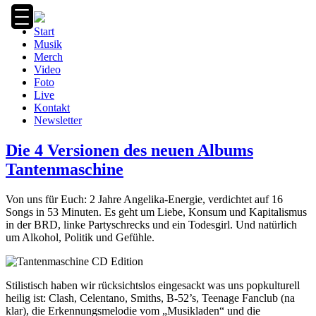
Zum
Inhalt
Start
springen
Musik
Merch
Video
Foto
Live
Kontakt
Newsletter
Die 4 Versionen des neuen Albums
Tantenmaschine
Von uns für Euch: 2 Jahre Angelika-Energie, verdichtet auf 16
Songs in 53 Minuten. Es geht um Liebe, Konsum und Kapitalismus
in der BRD, linke Partyschrecks und ein Todesgirl. Und natürlich
um Alkohol, Politik und Gefühle.
Stilistisch haben wir rücksichtslos eingesackt was uns popkulturell
heilig ist: Clash, Celentano, Smiths, B-52’s, Teenage Fanclub (na
klar), die Erkennungsmelodie vom „Musikladen“ und die