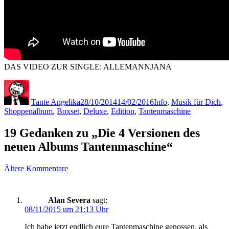
DAS VIDEO ZUR SINGLE: ALLEMANNJANA
Autor
Veröffentlicht
Kategorien
am
Tante Angelika
28/10/2014
14/02/2016
Info
,
Musik für Dich
,
Schlagwörter
Shoppen
album
,
Boxset
,
Deluxe
,
Edition
,
Tantenmaschine
19 Gedanken zu „Die 4 Versionen des
neuen Albums Tantenmaschine“
Kommentarnavigation
Ältere Kommentare
Alan Severa
sagt:
08/11/2015 um 21:13 Uhr
Ich habe jetzt endlich eure Tantenmaschine genossen, als