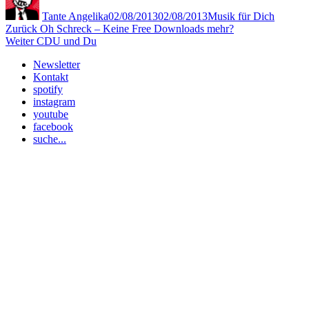
am
Tante Angelika
02/08/2013
02/08/2013
Musik für Dich
Beitragsnavigation
Vorheriger
Zurück
Oh Schreck – Keine Free Downloads mehr?
Nächster
Beitrag:
Weiter
CDU und Du
Beitrag:
Newsletter
Kontakt
spotify
instagram
youtube
facebook
suche...