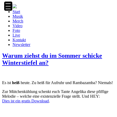
Zum
Inhalt
Start
springen
Musik
Merch
Video
Foto
Live
Kontakt
Newsletter
Warum ziehst du im Sommer schicke
Winterstiefel an?
Es ist
heiß
heute. Zu heiß für Aufruhr und Rambazamba? Niemals!
Zur Mütchenkühlung schenkt euch Tante Angelika diese pfiffige
Melodie – welche eine existenzielle Frage stellt. Und HEY:
Dies ist ein gratis Download
.