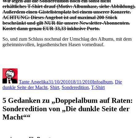
Wir legen auf die Sonderedition noch ein sonst nicht
erhältliches T-Shirt drauf (Motiv: Albumhase, siehe Abbildung).
Außerdem einen Gästelistenplatz bei einem unserer Konzerte.
ACHTUNG: Dieses Angebot ist auf maximal 200 Stück
beschränkt und gilt NUR für unsere Newsletter-Abonnenten.
Kostet dann genau EUR 33,33 inklusive Porto.
So, und zum Schluss nochmal der Umschlag des Albums, mit dem
geheimnisvollen, legasthenischen Hasen vornedrauf.
Autor
Veröffentlicht
Kategorien
Schlagwörter
am
Tante Angelika
31/10/2010
18/11/2010
Info
album
,
Die
dunkle Seite der Macht
,
Shirt
,
Sonderedition
,
T-Shirt
5 Gedanken zu „Doppelalbum auf Raten:
Sonderedition von „Die dunkle Seite der
Macht““