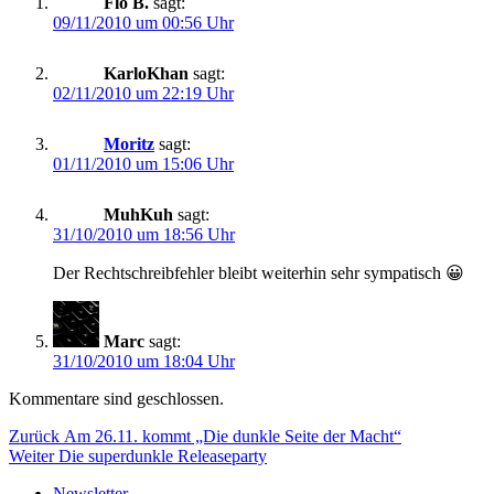
Flo B.
sagt:
09/11/2010 um 00:56 Uhr
KarloKhan
sagt:
02/11/2010 um 22:19 Uhr
Moritz
sagt:
01/11/2010 um 15:06 Uhr
MuhKuh
sagt:
31/10/2010 um 18:56 Uhr
Der Rechtschreibfehler bleibt weiterhin sehr sympatisch 😀
Marc
sagt:
31/10/2010 um 18:04 Uhr
Kommentare sind geschlossen.
Beitragsnavigation
Vorheriger
Zurück
Am 26.11. kommt „Die dunkle Seite der Macht“
Nächster
Beitrag:
Weiter
Die superdunkle Releaseparty
Beitrag:
Newsletter