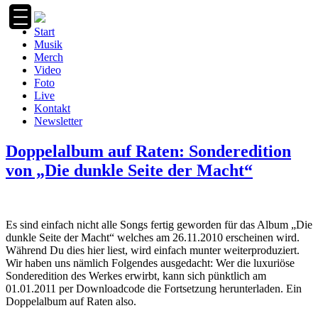
Zum
Inhalt
Start
springen
Musik
Merch
Video
Foto
Live
Kontakt
Newsletter
Doppelalbum auf Raten: Sonderedition
von „Die dunkle Seite der Macht“
Es sind einfach nicht alle Songs fertig geworden für das Album „Die
dunkle Seite der Macht“ welches am 26.11.2010 erscheinen wird.
Während Du dies hier liest, wird einfach munter weiterproduziert.
Wir haben uns nämlich Folgendes ausgedacht: Wer die luxuriöse
Sonderedition des Werkes erwirbt, kann sich pünktlich am
01.01.2011 per Downloadcode die Fortsetzung herunterladen. Ein
Doppelalbum auf Raten also.