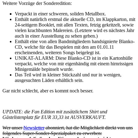
Weitere Vorzüge der Sonderedition:
Verpackt in einer schweren, soliden Metallbox.
Enthält natürlich erstmal die aktuelle CD, im Klappkarton, mit
24-seitigem Booklet, mit allen Texten, fetzig gekritzelt, sowie
vielen krachbunten Malereien. (Letztere wird es nächstes Jahr
auch in einer Ausstellung zu sehen geben.)
Enthält eine von allen Bandmitgliedern handsignierte Blanko-
CD, welche für das Bespielen mit den am 01.01.11
erscheinenden, weiteren Songs beigelegt ist.
UNIKAT-ALARM: Diese Blanko-CD ist in ein Kartonhülle
verpackt, welche von mir eigenhändig mit einem hirnrissigen
Minigemälde bepinselt wurde.
Das Teil wird in kleiner Stückzahl und nur in wenigen,
ausgesuchten Läden erhältlich sein.
Gar nicht schlecht, aber es kommt noch besser.
UPDATE: die Fan Edition mit zusätzlichem Shirt und
Gästelistenplatz für EUR 33,33 ist AUSVERKAUFT.
Wer unser
Newsletter
abonniert, hat die Möglichkeit direkt von uns
folgendes Super-Sonder-Spezialpaket zu erwerben: