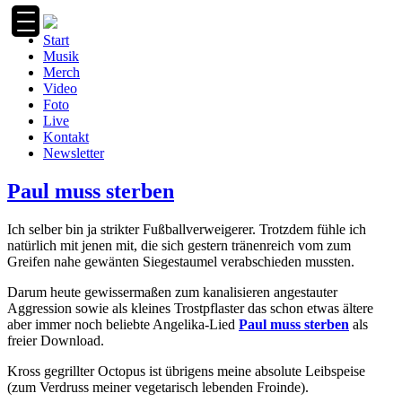
Zum
Inhalt
Start
springen
Musik
Merch
Video
Foto
Live
Kontakt
Newsletter
Paul muss sterben
Ich selber bin ja strikter Fußballverweigerer. Trotzdem fühle ich
natürlich mit jenen mit, die sich gestern tränenreich vom zum
Greifen nahe gewänten Siegestaumel verabschieden mussten.
Darum heute gewissermaßen zum kanalisieren angestauter
Aggression sowie als kleines Trostpflaster das schon etwas ältere
aber immer noch beliebte Angelika-Lied
Paul muss sterben
als
freier Download.
Kross gegrillter Octopus ist übrigens meine absolute Leibspeise
(zum Verdruss meiner vegetarisch lebenden Froinde).