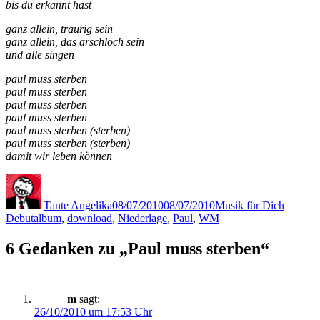
bis du erkannt hast
ganz allein, traurig sein
ganz allein, das arschloch sein
und alle singen
paul muss sterben
paul muss sterben
paul muss sterben
paul muss sterben
paul muss sterben (sterben)
paul muss sterben (sterben)
damit wir leben können
Autor
Veröffentlicht
Kategorien
Schlagw
am
Tante Angelika
08/07/2010
08/07/2010
Musik für Dich
Debutalbum
,
download
,
Niederlage
,
Paul
,
WM
6 Gedanken zu „Paul muss sterben“
m
sagt:
26/10/2010 um 17:53 Uhr