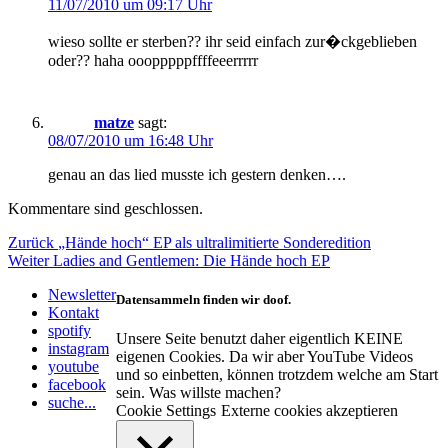
11/07/2010 um 09:17 Uhr
wieso sollte er sterben?? ihr seid einfach zur�ckgeblieben
oder?? haha ooopppppffffeeerrrrr
matze
sagt:
08/07/2010 um 16:48 Uhr
genau an das lied musste ich gestern denken….
Kommentare sind geschlossen.
Beitragsnavigation
Vorheriger
Zurück
„Hände hoch“ EP als ultralimitierte Sonderedition
Nächster
Beitrag:
Weiter
Ladies and Gentlemen: Die Hände hoch EP
Beitrag:
Newsletter
Datensammeln finden wir doof.
Kontakt
spotify
Unsere Seite benutzt daher eigentlich KEINE
instagram
eigenen Cookies. Da wir aber YouTube Videos
youtube
und so einbetten, können trotzdem welche am Start
facebook
sein. Was willste machen?
suche...
Cookie Settings
Externe cookies akzeptieren