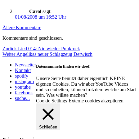
Carol
sagt:
01/08/2008 um 16:52 Uhr
Kommentarnavigation
Ältere Kommentare
Kommentare sind geschlossen.
Beitragsnavigation
Vorheriger
Zurück
Lied 014: Nie wieder Punkrock
Nächster
Beitrag:
Weiter
Angelikas neuer Schlagzeug Derwisch
Beitrag:
Newsletter
Datensammeln finden wir doof.
Kontakt
spotify
Unsere Seite benutzt daher eigentlich KEINE
instagram
eigenen Cookies. Da wir aber YouTube Videos
youtube
und so einbetten, können trotzdem welche am Start
facebook
sein. Was willste machen?
suche...
Cookie Settings
Externe cookies akzeptieren
Schließen