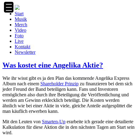
Zum
Inhalt
Start
springen
Musik
Merch
Video
Foto
Live
Kontakt
Newsletter
Was kostet eine Angelika Aktie?
Wie ihr wisst gibt es ja den Plan das kommende Angelika Express
Album nach einem
Shareholder Prinzip
zu finanzieren bei dem sich
jeder Freund der Band beteiligen kann. Fans und Investoren
ermöglichen also durch ihre Beteiligung die Veröffentlichung und
werden am Gewinn erklecklich beteiligt. Die Kosten werden
ähnlich wie bei einer Aktie in viele, gleiche Anteile aufgesplittet die
man käuflich erwerben kann.
Mit den Leuten von
Smarten-Up
erarbeite ich gerade eine detailierte
Kalkulation für diese Aktion die in den nächsten Tagen am Start sein
wird.