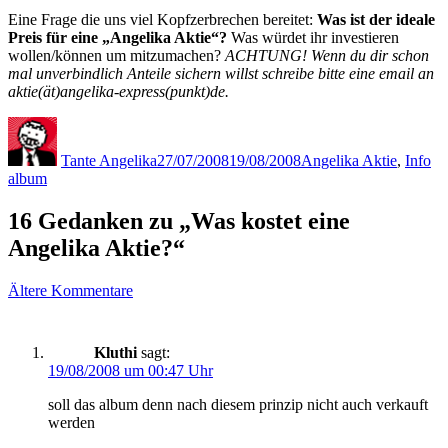
Eine Frage die uns viel Kopfzerbrechen bereitet:
Was ist der ideale
Preis für eine „Angelika Aktie“?
Was würdet ihr investieren
wollen/können um mitzumachen?
ACHTUNG! Wenn du dir schon
mal unverbindlich Anteile sichern willst schreibe bitte eine email an
aktie(ät)angelika-express(punkt)de.
Autor
Veröffentlicht
Kategorien
Sc
am
Tante Angelika
27/07/2008
19/08/2008
Angelika Aktie
,
Info
album
16 Gedanken zu „Was kostet eine
Angelika Aktie?“
Kommentarnavigation
Ältere Kommentare
Kluthi
sagt:
19/08/2008 um 00:47 Uhr
soll das album denn nach diesem prinzip nicht auch verkauft
werden