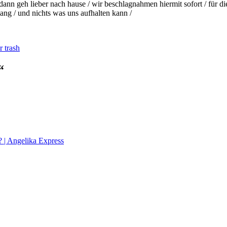
dann geh lieber nach hause / wir beschlagnahmen hiermit sofort / für di
lang / und nichts was uns aufhalten kann /
örter
r trash
“
? | Angelika Express