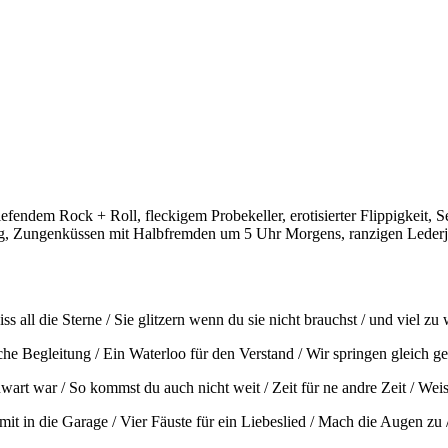
fendem Rock + Roll, fleckigem Probekeller, erotisierter Flippigkeit, 
g, Zungenküssen mit Halbfremden um 5 Uhr Morgens, ranzigen Lederjac
 all die Sterne / Sie glitzern wenn du sie nicht brauchst / und viel zu 
che Begleitung / Ein Waterloo für den Verstand / Wir springen gleich g
enwart war / So kommst du auch nicht weit / Zeit für ne andre Zeit / Wei
it in die Garage / Vier Fäuste für ein Liebeslied / Mach die Augen zu 