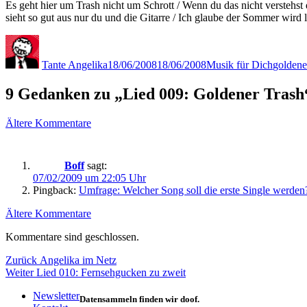
Es geht hier um Trash nicht um Schrott / Wenn du das nicht verstehst 
sieht so gut aus nur du und die Gitarre / Ich glaube der Sommer wird 
Autor
Veröffentlicht
Kategorien
Schlagw
am
Tante Angelika
18/06/2008
18/06/2008
Musik für Dich
goldene
9 Gedanken zu „Lied 009: Goldener Trash
Kommentarnavigation
Ältere Kommentare
Boff
sagt:
07/02/2009 um 22:05 Uhr
Pingback:
Umfrage: Welcher Song soll die erste Single werden
Kommentarnavigation
Ältere Kommentare
Kommentare sind geschlossen.
Beitragsnavigation
Vorheriger
Zurück
Angelika im Netz
Nächster
Beitrag:
Weiter
Lied 010: Fernsehgucken zu zweit
Beitrag:
Newsletter
Datensammeln finden wir doof.