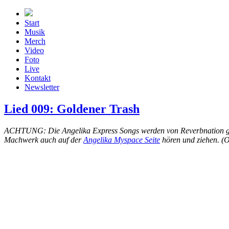
Zum
Inhalt
Start
springen
Musik
Merch
Video
Foto
Live
Kontakt
Newsletter
Lied 009: Goldener Trash
ACHTUNG: Die Angelika Express Songs werden von Reverbnation gehos
Machwerk auch auf der
Angelika Myspace Seite
hören und ziehen. (